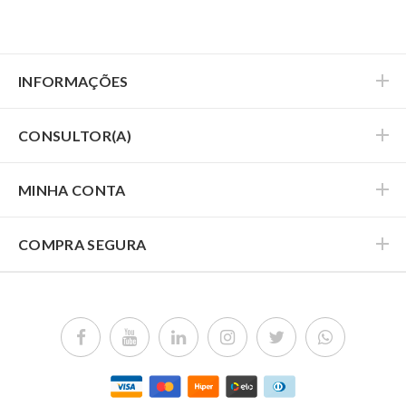
disposto do presente contrato, poderá conduzir
seus negócios na forma que desejar, inclusive
exercendo atividades paralelas com ou sem
vínculo empregatício.
INFORMAÇÕES
3. As vendas do Consultor Phytoterápica serão
diretas ao consumidor final. O Consultor
CONSULTOR(A)
Phytoterápica receberá um login e uma senha que
dará permissão para utilizar o Escritório virtual da
Phytoterápica.
MINHA CONTA
4. O Consultor Phytoterápica comprará os
produtos com desconto de 30%
e poderá revender
COMPRA SEGURA
aos seus clientes finais pelo preço que melhor lhe
convier. Os preços que constam no catálogo são
sugestões de venda.
5. O Consultor Phytoterápica é um profissional
autônomo, não possui qualquer vínculo
empregatício com a PHYTOTERÁPICA, portanto,
não deverá obedecer nenhuma regra de horário
para a prática da revenda, e lhe é vedado, sob pena