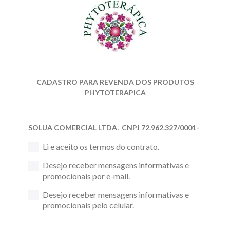
CADASTRO PARA REVENDA DOS PRODUTOS
PHYTOTERAPICA
SOLUA COMERCIAL
LTDA,
CNPJ
72.962.327/0001-
55, com sede na AV.
Nova
Cantareira
, no 2627,
Li e aceito os termos do contrato.
Tucuruvi, São Paulo – CEP 02341-000 assim
doravante denominada PHYTOTERÁPICA BRASIL
Desejo receber mensagens informativas e
e o Titular, devidamente qualificado abaixo deste,
promocionais por e-mail.
doravante denominado CONSULTOR (A)
PHYTOTERAPICA , a partir desta data, contratam
Desejo receber mensagens informativas e
o que se segue:
promocionais pelo celular.
Cláusula 1ª: Objeto